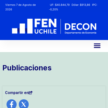
Viernes 7 de Agosto de
UF:
$40.844,79
Dólar:
$913,86
IPC:
2026
-0,20%
Publicaciones
Compartir en