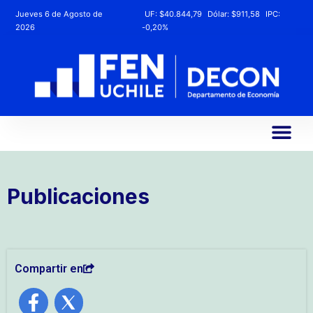
Jueves 6 de Agosto de
UF:
$40.844,79
Dólar:
$911,58
IPC:
2026
-0,20%
Publicaciones
Compartir en