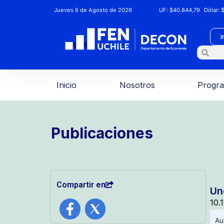
Jueves 6 de Agosto de 2026
UF:
$40.844,79
Dólar:
$
I
Inicio
Nosotros
Progr
Publicaciones
Compartir en
Un
10.
Au