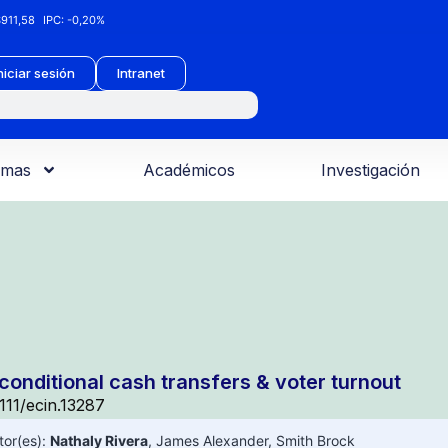
911,58
IPC:
-0,20%
niciar sesión
Intranet
amas
Académicos
Investigación
conditional cash transfers & voter turnout
1111/ecin.13287
tor(es):
Nathaly Rivera
,
James Alexander
,
Smith Brock