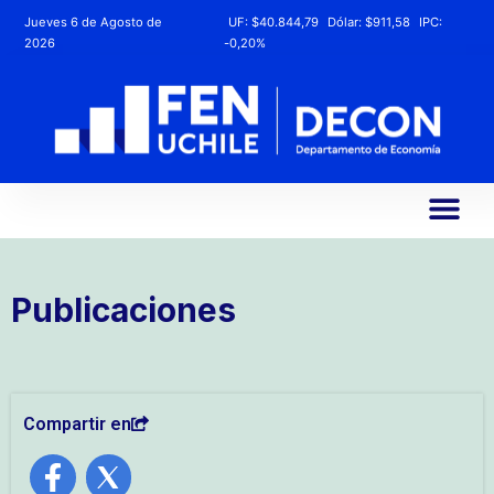
Jueves 6 de Agosto de
UF:
$40.844,79
Dólar:
$911,58
IPC:
2026
-0,20%
Publicaciones
Compartir en