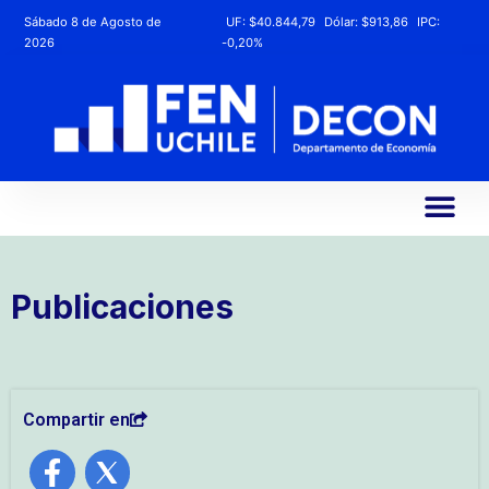
Sábado 8 de Agosto de
UF:
$40.844,79
Dólar:
$913,86
IPC:
2026
-0,20%
Publicaciones
Compartir en