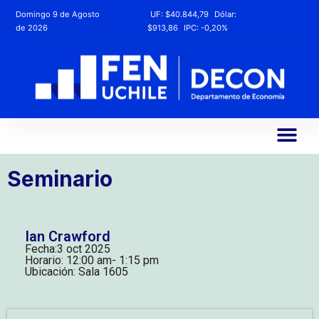
Domingo 9 de Agosto
UF:
$40.844,79
Dólar:
de 2026
$913,86
IPC:
-0,20%
Seminario
Ian Crawford
Fecha:
3 oct 2025
Horario: 12:00 am
- 1:15 pm
Ubicación: Sala 1605