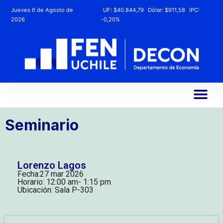
Jueves 6 de Agosto de
UF:
$40.844,79
Dólar:
$911,58
IPC:
2026
-0,20%
Seminario
Lorenzo Lagos
Fecha:
27 mar 2026
Horario: 12:00 am
- 1:15 pm
Ubicación: Sala P-303