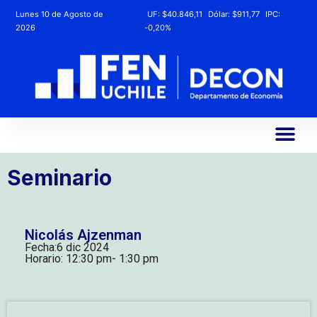
Lunes 10 de Agosto de
UF:
$40.846,11
Dólar:
$911,77
IPC:
2026
-0,20%
Seminario
Nicolás Ajzenman
Fecha:
6 dic 2024
Horario: 12:30 pm
- 1:30 pm