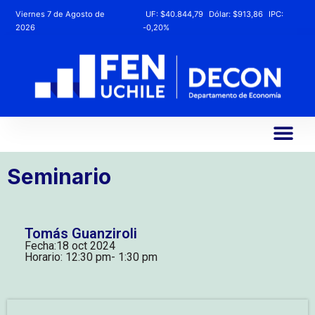
Viernes 7 de Agosto de
UF:
$40.844,79
Dólar:
$913,86
IPC:
2026
-0,20%
Seminario
Tomás Guanziroli
Fecha:
18 oct 2024
Horario: 12:30 pm
- 1:30 pm