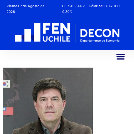
Viernes 7 de Agosto de
UF:
$40.844,79
Dólar:
$913,86
IPC:
2026
-0,20%