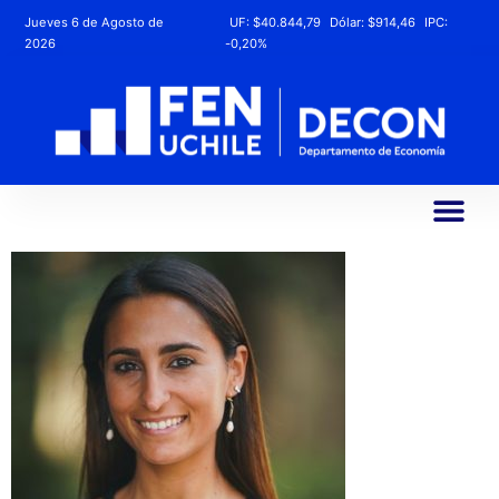
Jueves 6 de Agosto de
UF:
$40.844,79
Dólar:
$914,46
IPC:
2026
-0,20%