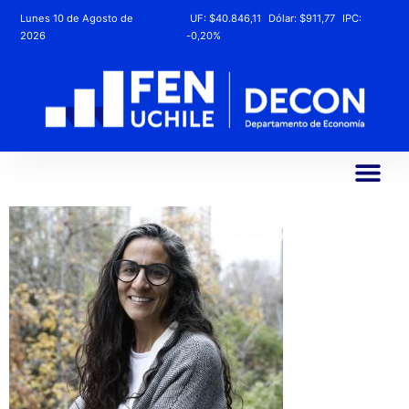
Lunes 10 de Agosto de
UF:
$40.846,11
Dólar:
$911,77
IPC:
2026
-0,20%