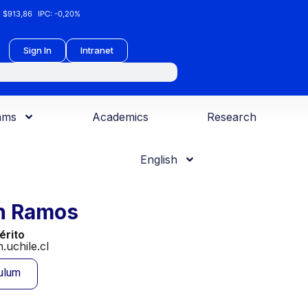
:
$913,86
IPC:
-0,20%
Sign In
Intranet
ams
Academics
Research
English
h Ramos
érito
uchile.cl
culum