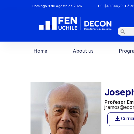
Domingo 9 de Agosto de 2026
UF:
$40.844,79
Dólar
Home
About us
Progr
Josep
Profesor Em
jramos@econ.
Curri