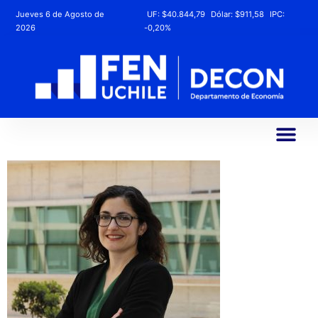
Jueves 6 de Agosto de
UF:
$40.844,79
Dólar:
$911,58
IPC:
2026
-0,20%