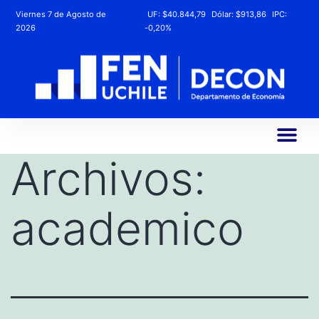
Viernes 7 de Agosto de
UF:
$40.844,79
Dólar:
$913,86
IPC:
2026
-0,20%
Archivos:
academico