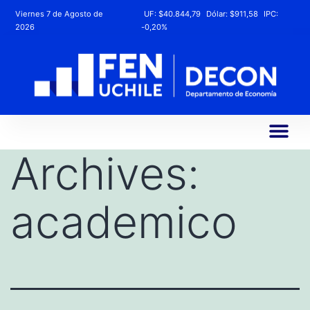
Viernes 7 de Agosto de
UF:
$40.844,79
Dólar:
$911,58
IPC:
2026
-0,20%
Archives:
academico